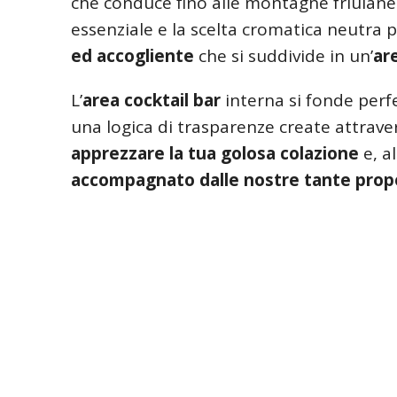
che conduce fino alle montagne friulane
essenziale e la scelta cromatica neutr
ed accogliente
che si suddivide in un’
ar
L’
area cocktail bar
interna si fonde perf
una logica di trasparenze create attrave
apprezzare la tua golosa colazione
e, a
accompagnato dalle nostre tante pro