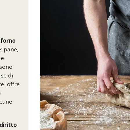
 forno
e: pane,
 e
 sono
ase di
el offre
e
lcune
diritto