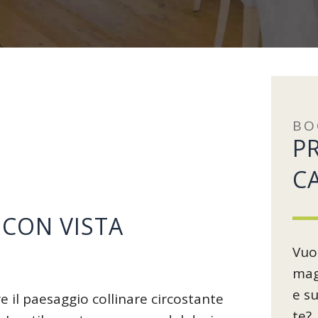
BO
P
C
 CON VISTA
Vuo
mag
e s
e il paesaggio collinare circostante
te?