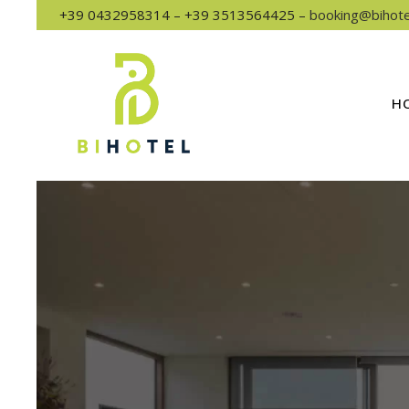
+39 0432958314 – +39 3513564425 –
booking@bihotel
H