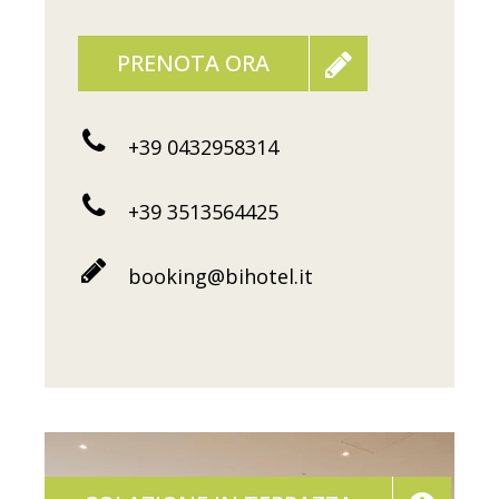
PRENOTA ORA
+39 0432958314
+39 3513564425
booking@bihotel.it